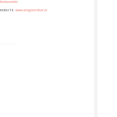
Restaurantes
www.airegastrobar.es
WEBSITE