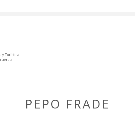
 y Turística
a aérea –
PEPO FRADE