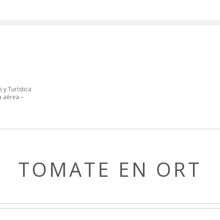
 y Turística
a aérea –
TOMATE EN ORT