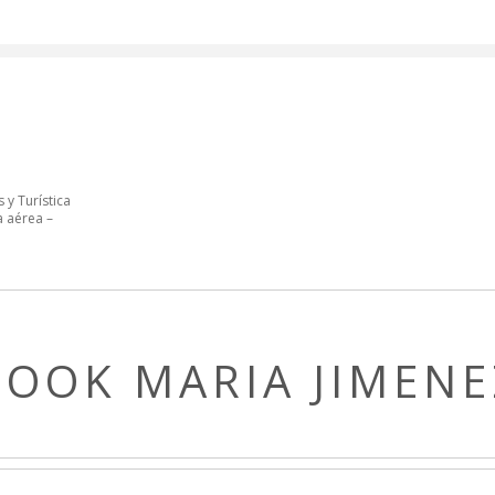
 y Turística
a aérea –
BOOK MARIA JIMENE