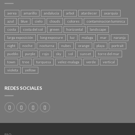
aerea
amarillo
andalucia
arbol
atardecer
axarquia
azul
blue
cielo
clouds
colores
contaminacion luminica
costa
costa del sol
green
horizontal
landscape
larga exposición
long exposure
luz
malaga
mar
naranja
night
noche
nocturna
nubes
orange
playa
portrait
pueblo
purple
rojo
sky
sol
sunset
torre del mar
town
tree
turquesa
velez-malaga
verde
vertical
violeta
yellow
REDES SOCIALES
FAQ