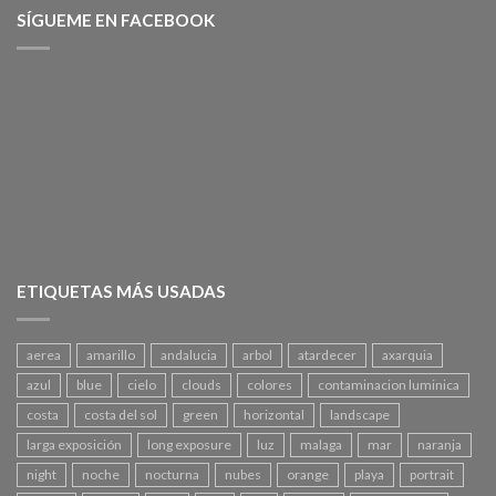
SÍGUEME EN FACEBOOK
ETIQUETAS MÁS USADAS
aerea
amarillo
andalucia
arbol
atardecer
axarquia
azul
blue
cielo
clouds
colores
contaminacion luminica
costa
costa del sol
green
horizontal
landscape
larga exposición
long exposure
luz
malaga
mar
naranja
night
noche
nocturna
nubes
orange
playa
portrait