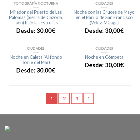
FOTOGRAFÍA NOCTURNA
CIUDADES
Mirador del Puerto de Las
Noche con las Cruces de Mayo
Palomas (Sierra de Cazorla,
en el Barrio de San Francisco
Jaén) bajo las Estrellas
(Vélez-Málaga)
Desde:
30,00
€
Desde:
30,00
€
CIUDADES
CIUDADES
Noche en Caleta (Al fondo
Noche en Cómpeta
Torre del Mar)
Desde:
30,00
€
Desde:
30,00
€
1
2
3