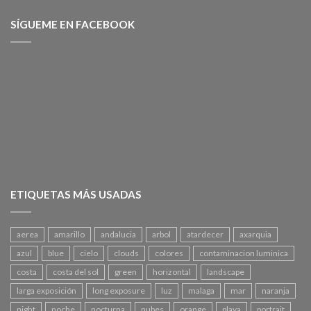
SÍGUEME EN FACEBOOK
ETIQUETAS MÁS USADAS
aerea
amarillo
andalucia
arbol
atardecer
axarquia
azul
blue
cielo
clouds
colores
contaminacion luminica
costa
costa del sol
green
horizontal
landscape
larga exposición
long exposure
luz
malaga
mar
naranja
night
noche
nocturna
nubes
orange
playa
portrait