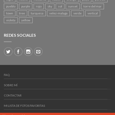
pueblo
purple
rojo
sky
sol
sunset
torre del mar
town
tree
turquesa
velez-malaga
verde
vertical
violeta
yellow
REDES SOCIALES
FAQ
SOBRE MÍ
CONTACTAR
MI LISTA DE FOTOS FAVORITAS