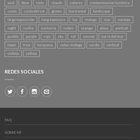
azul
blue
cielo
clouds
colores
contaminacion luminica
costa
costa del sol
green
horizontal
landscape
larga exposición
long exposure
luz
malaga
mar
naranja
night
noche
nocturna
nubes
orange
playa
portrait
pueblo
purple
rojo
sky
sol
sunset
torre del mar
town
tree
turquesa
velez-malaga
verde
vertical
violeta
yellow
REDES SOCIALES
FAQ
SOBRE MÍ