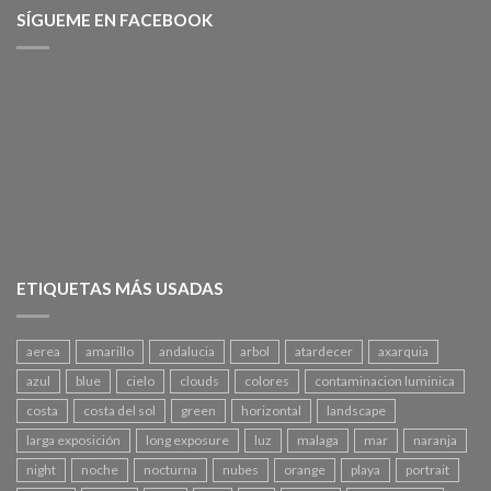
SÍGUEME EN FACEBOOK
ETIQUETAS MÁS USADAS
aerea
amarillo
andalucia
arbol
atardecer
axarquia
azul
blue
cielo
clouds
colores
contaminacion luminica
costa
costa del sol
green
horizontal
landscape
larga exposición
long exposure
luz
malaga
mar
naranja
night
noche
nocturna
nubes
orange
playa
portrait