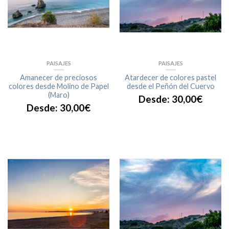
PAISAJES
PAISAJES
Amanecer de preciosos
Atardecer de colores pastel
colores desde Molino de Papel
desde el Peñón del Cuervo
(Maro)
Desde:
30,00
€
Desde:
30,00
€