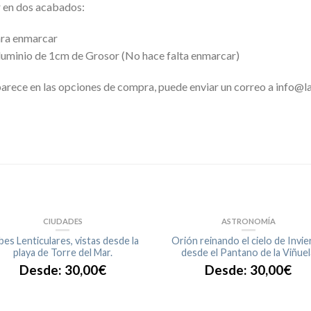
r en dos acabados:
ara enmarcar
uminio de 1cm de Grosor (No hace falta enmarcar)
arece en las opciones de compra, puede enviar un correo a info@la
CIUDADES
ASTRONOMÍA
es Lenticulares, vistas desde la
Orión reinando el cielo de Invi
playa de Torre del Mar.
desde el Pantano de la Viñuel
Desde:
30,00
€
Desde:
30,00
€