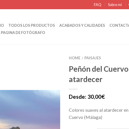
FAQ
Sobre mí
IO
TODOS LOS PRODUCTOS
ACABADOS Y CALIDADES
CONTACT
A PAGINA DE FOTÓGRAFO
HOME
PAISAJES
/
Peñón del Cuervo 
atardecer
Desde:
30,00
€
Colores suaves al atardecer en
Cuervo (Málaga)