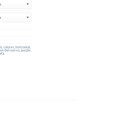
ds
,
colores
,
horizontal
,
on del cuervo
,
purple
,
leta