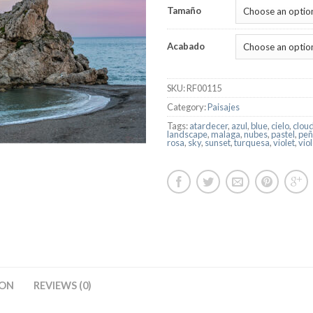
Tamaño
Acabado
SKU:
RF00115
Category:
Paisajes
Tags:
atardecer
,
azul
,
blue
,
cielo
,
clou
landscape
,
malaga
,
nubes
,
pastel
,
peñ
rosa
,
sky
,
sunset
,
turquesa
,
violet
,
vio
ION
REVIEWS (0)