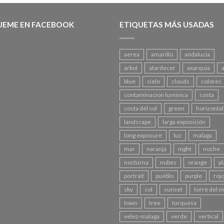
UEME EN FACEBOOK
ETIQUETAS MÁS USADAS
aerea
amarillo
andalucia
arbol
atardecer
axarquia
blue
cielo
clouds
colores
contaminacion luminica
costa
costa del sol
green
horizontal
landscape
larga exposición
long exposure
luz
malaga
mar
naranja
night
noche
nocturna
nubes
orange
pl
portrait
pueblo
purple
roj
sky
sol
sunset
torre del 
town
tree
turquesa
velez-malaga
verde
vertical