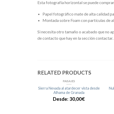
Esta fotografía horizontal se puede compra
Papel fotográfico mate de alta calidad p
Montada sobre Foam con partículas de al
Si necesita otro tamaño o acabado que no ap
de contacto que hay en la sección contactar.
RELATED PRODUCTS
SAJES
PAISAJES
incia de Cádiz, cerca
Sierra Nevada al atardecer vista desde
Nub
odonales
Alhama de Granada
:
30,00
€
Desde:
30,00
€