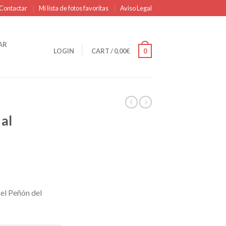
Contactar
Mi lista de fotos favoritas
Aviso Legal
AR
LOGIN
CART
/
0,00
€
0
al
 el Peñón del