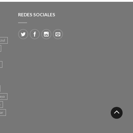
REDES SOCIALES
azul
aya
o
mar