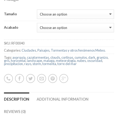
Tamaño
Acabado
SKU:
RF00040
Categories:
Ciudades
,
Paisajes
,
Tormentas y otros fenómenos Meteo.
Tags:
axarquia
,
cazatormentas
,
clouds
,
cortinas
,
cumulos
,
dark
,
granizo
,
gris
,
horizontal
,
landscape
,
malaga
,
meteorología
,
nubes
,
oscuridad
,
precipitacion
,
rayo
,
storm
,
tormenta
,
torre del mar
DESCRIPTION
ADDITIONAL INFORMATION
REVIEWS (0)