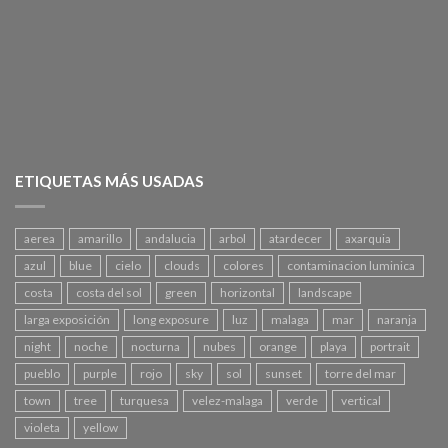
ETIQUETAS MÁS USADAS
aerea
amarillo
andalucia
arbol
atardecer
axarquia
azul
blue
cielo
clouds
colores
contaminacion luminica
costa
costa del sol
green
horizontal
landscape
larga exposición
long exposure
luz
malaga
mar
naranja
night
noche
nocturna
nubes
orange
playa
portrait
pueblo
purple
rojo
sky
sol
sunset
torre del mar
town
tree
turquesa
velez-malaga
verde
vertical
violeta
yellow