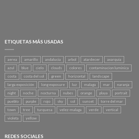
ETIQUETAS MÁS USADAS
aerea
amarillo
andalucia
arbol
atardecer
axarquia
azul
blue
cielo
clouds
colores
contaminacion luminica
costa
costa del sol
green
horizontal
landscape
larga exposición
long exposure
luz
malaga
mar
naranja
night
noche
nocturna
nubes
orange
playa
portrait
pueblo
purple
rojo
sky
sol
sunset
torre del mar
town
tree
turquesa
velez-malaga
verde
vertical
violeta
yellow
REDES SOCIALES