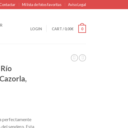
Contactar
Mi lista de fotos favoritas
Aviso Legal
R
LOGIN
CART
/
0,00
€
0
 Río
 Cazorla,
ra perfectamente
 del sendero. Esta