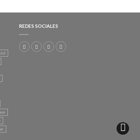
REDES SOCIALES
azul
aya
o
mar