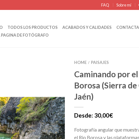
FAQ
Sobre mí
IO
TODOS LOS PRODUCTOS
ACABADOS Y CALIDADES
CONTACTA
A PAGINA DE FOTÓGRAFO
HOME
PAISAJES
/
Caminando por el
Borosa (Sierra de
Jaén)
Desde:
30,00
€
Fotografía angular que muest
el Rio Borosa y las plataformas