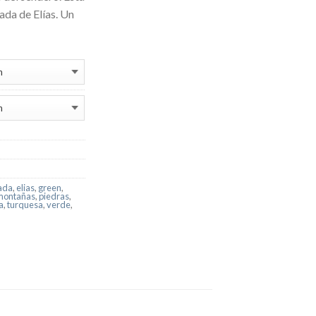
ada de Elías. Un
ada
,
elias
,
green
,
montañas
,
piedras
,
a
,
turquesa
,
verde
,