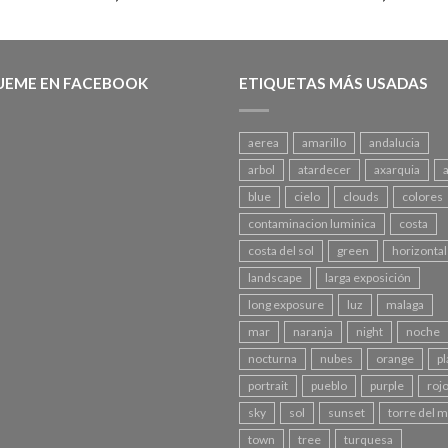
UEME EN FACEBOOK
ETIQUETAS MÁS USADAS
aerea
amarillo
andalucia
arbol
atardecer
axarquia
blue
cielo
clouds
colores
contaminacion luminica
costa
costa del sol
green
horizontal
landscape
larga exposición
long exposure
luz
malaga
mar
naranja
night
noche
nocturna
nubes
orange
pl
portrait
pueblo
purple
roj
sky
sol
sunset
torre del 
town
tree
turquesa