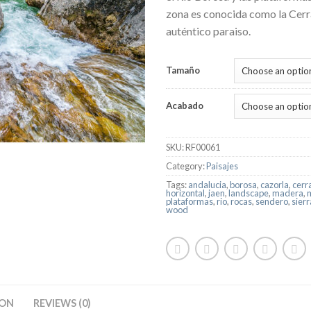
zona es conocida como la Cerr
auténtico paraiso.
Tamaño
Acabado
SKU:
RF00061
Category:
Paisajes
Tags:
andalucia
,
borosa
,
cazorla
,
cerr
horizontal
,
jaen
,
landscape
,
madera
,
plataformas
,
rio
,
rocas
,
sendero
,
sierr
wood
ION
REVIEWS (0)