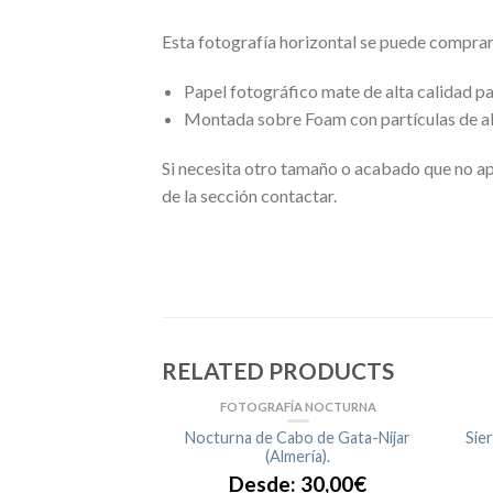
Esta fotografía horizontal se puede compra
Papel fotográfico mate de alta calidad p
Montada sobre Foam con partículas de al
Si necesita otro tamaño o acabado que no ap
de la sección contactar.
RELATED PRODUCTS
SAJES
FOTOGRAFÍA NOCTURNA
farto en Caleta de
Nocturna de Cabo de Gata-Nijar
Sie
lez
(Almería).
:
30,00
€
Desde:
30,00
€