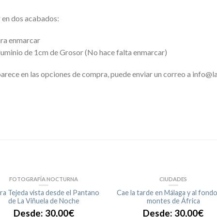
r en dos acabados:
ara enmarcar
uminio de 1cm de Grosor (No hace falta enmarcar)
arece en las opciones de compra, puede enviar un correo a info@la
FOTOGRAFÍA NOCTURNA
CIUDADES
rra Tejeda vista desde el Pantano
Cae la tarde en Málaga y al fondo
de La Viñuela de Noche
montes de África
Desde:
30,00
€
Desde:
30,00
€