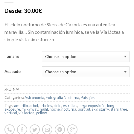
Desde:
30,00
€
EL cielo nocturno de Sierra de Cazorla es una auténtica
maravilla… Sin contaminación lumínica, se ve la Vía láctea a
simple vista sin esfuerzo.
Tamaño
Acabado
SKU:
N/A
Categories:
Astronomía
,
Fotografía Nocturna
,
Paisajes
Tags:
amarillo
,
arbol
,
arboles
,
cielo
,
estrellas
,
larga exposición
,
long
exposure
,
milky way
,
night
,
noche
,
nocturna
,
portrait
,
sky
,
starry
,
stars
,
tree
,
vertical
,
via lactea
,
yellow