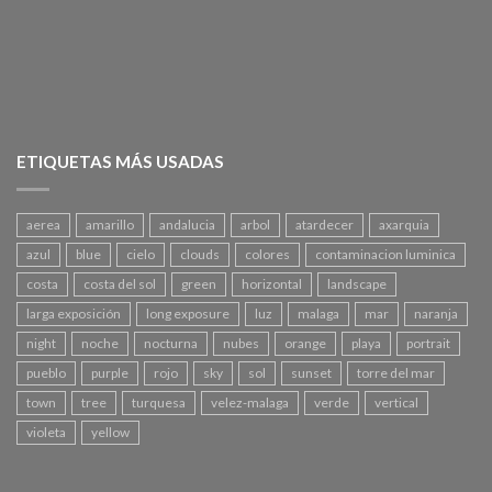
ETIQUETAS MÁS USADAS
aerea
amarillo
andalucia
arbol
atardecer
axarquia
azul
blue
cielo
clouds
colores
contaminacion luminica
costa
costa del sol
green
horizontal
landscape
larga exposición
long exposure
luz
malaga
mar
naranja
night
noche
nocturna
nubes
orange
playa
portrait
pueblo
purple
rojo
sky
sol
sunset
torre del mar
town
tree
turquesa
velez-malaga
verde
vertical
violeta
yellow