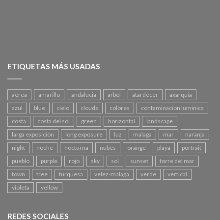
ETIQUETAS MÁS USADAS
aerea
amarillo
andalucia
arbol
atardecer
axarquia
azul
blue
cielo
clouds
colores
contaminacion luminica
costa
costa del sol
green
horizontal
landscape
larga exposición
long exposure
luz
malaga
mar
naranja
night
noche
nocturna
nubes
orange
playa
portrait
pueblo
purple
rojo
sky
sol
sunset
torre del mar
town
tree
turquesa
velez-malaga
verde
vertical
violeta
yellow
REDES SOCIALES