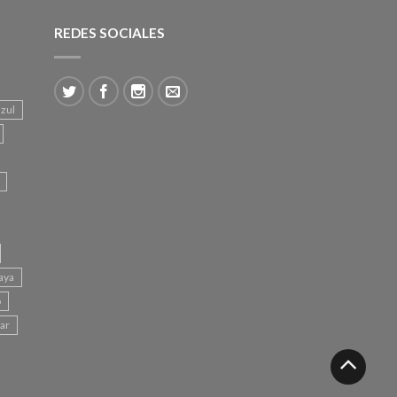
REDES SOCIALES
azul
aya
o
mar