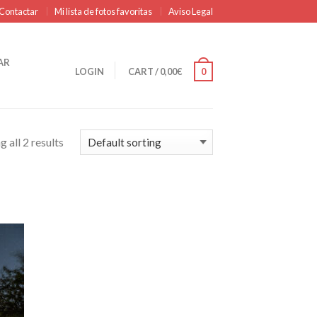
Contactar
Mi lista de fotos favoritas
Aviso Legal
AR
LOGIN
CART
/
0,00
€
0
 all 2 results