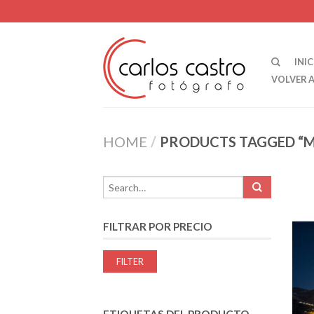
INIC
VOLVER 
HOME
/
PRODUCTS TAGGED “
FILTRAR POR PRECIO
Min
Max
FILTER
price
price
ETIQUETAS DEL PRODUCTO