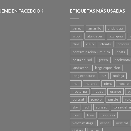
UEME EN FACEBOOK
ETIQUETAS MÁS USADAS
aerea
amarillo
andalucia
arbol
atardecer
axarquia
blue
cielo
clouds
colores
contaminacion luminica
costa
costa del sol
green
horizontal
landscape
larga exposición
long exposure
luz
malaga
mar
naranja
night
noche
nocturna
nubes
orange
pl
portrait
pueblo
purple
roj
sky
sol
sunset
torre del 
town
tree
turquesa
velez-malaga
verde
vertical
violeta
yellow