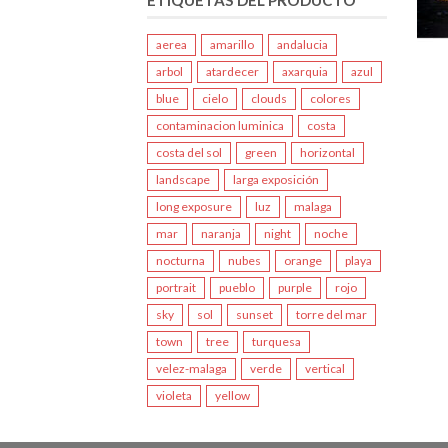
aerea
amarillo
andalucia
arbol
atardecer
axarquia
azul
blue
cielo
clouds
colores
contaminacion luminica
costa
costa del sol
green
horizontal
landscape
larga exposición
long exposure
luz
malaga
mar
naranja
night
noche
nocturna
nubes
orange
playa
portrait
pueblo
purple
rojo
sky
sol
sunset
torre del mar
town
tree
turquesa
velez-malaga
verde
vertical
violeta
yellow