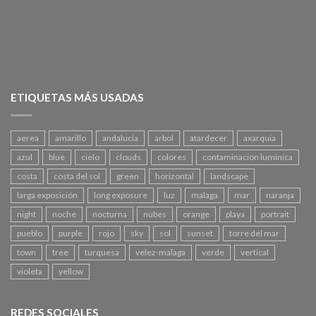
ETIQUETAS MÁS USADAS
aerea
amarillo
andalucia
arbol
atardecer
axarquia
azul
blue
cielo
clouds
colores
contaminacion luminica
costa
costa del sol
green
horizontal
landscape
larga exposición
long exposure
luz
malaga
mar
naranja
night
noche
nocturna
nubes
orange
playa
portrait
pueblo
purple
rojo
sky
sol
sunset
torre del mar
town
tree
turquesa
velez-malaga
verde
vertical
violeta
yellow
REDES SOCIALES