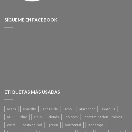
SÍGUEME EN FACEBOOK
ETIQUETAS MÁS USADAS
aerea
amarillo
andalucia
arbol
atardecer
axarquia
azul
blue
cielo
clouds
colores
contaminacion luminica
costa
costa del sol
green
horizontal
landscape