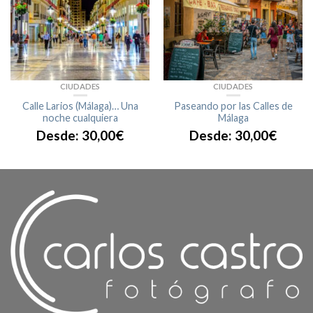
CIUDADES
CIUDADES
Calle Larios (Málaga)… Una
Paseando por las Calles de
noche cualquiera
Málaga
Desde:
30,00
€
Desde:
30,00
€