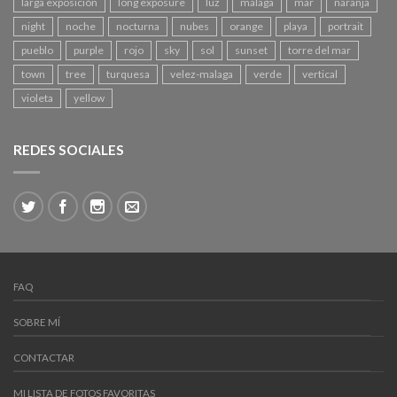
larga exposición
long exposure
luz
malaga
mar
naranja
night
noche
nocturna
nubes
orange
playa
portrait
pueblo
purple
rojo
sky
sol
sunset
torre del mar
town
tree
turquesa
velez-malaga
verde
vertical
violeta
yellow
REDES SOCIALES
FAQ
SOBRE MÍ
CONTACTAR
MI LISTA DE FOTOS FAVORITAS