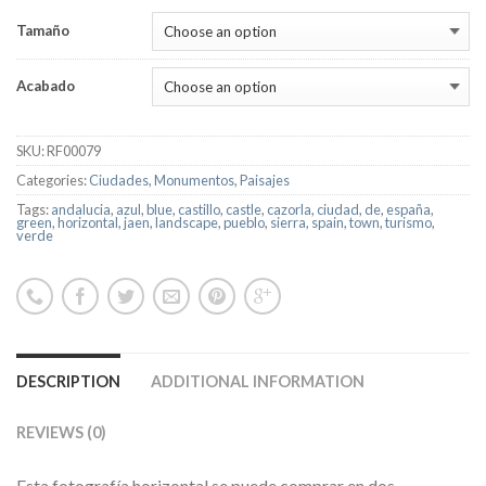
Tamaño
Acabado
SKU:
RF00079
Categories:
Ciudades
,
Monumentos
,
Paisajes
Tags:
andalucia
,
azul
,
blue
,
castillo
,
castle
,
cazorla
,
ciudad
,
de
,
españa
,
green
,
horizontal
,
jaen
,
landscape
,
pueblo
,
sierra
,
spain
,
town
,
turismo
,
verde
DESCRIPTION
ADDITIONAL INFORMATION
REVIEWS (0)
Esta fotografía horizontal se puede comprar en dos