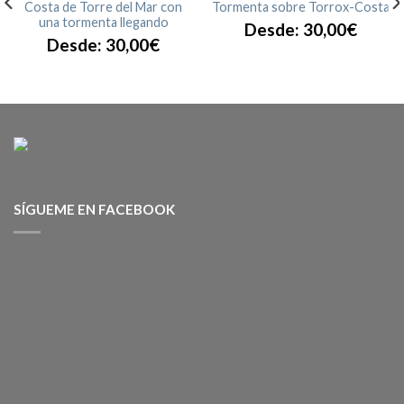
Costa de Torre del Mar con
Tormenta sobre Torrox-Costa
una tormenta llegando
Desde:
30,00
€
Desde:
30,00
€
SÍGUEME EN FACEBOOK