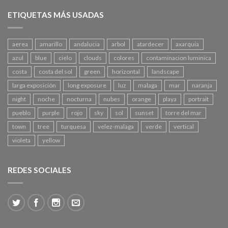
ETIQUETAS MÁS USADAS
aerea
amarillo
andalucia
arbol
atardecer
axarquia
azul
blue
cielo
clouds
colores
contaminacion luminica
costa
costa del sol
green
horizontal
landscape
larga exposición
long exposure
luz
malaga
mar
naranja
night
noche
nocturna
nubes
orange
playa
portrait
pueblo
purple
rojo
sky
sol
sunset
torre del mar
town
tree
turquesa
velez-malaga
verde
vertical
violeta
yellow
REDES SOCIALES