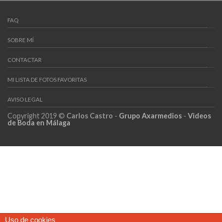
FAQ
SOBRE MÍ
CONTACTAR
MI LISTA DE FOTOS FAVORITAS
AVISO LEGAL
Copyright 2019 ©
Carlos Castro
-
Grupo Axarmedios
-
Videos
de Boda en Málaga
Uso de cookies