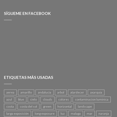
SÍGUEME EN FACEBOOK
ETIQUETAS MÁS USADAS
aerea
amarillo
andalucia
arbol
atardecer
axarquia
azul
blue
cielo
clouds
colores
contaminacion luminica
costa
costa del sol
green
horizontal
landscape
larga exposición
long exposure
luz
malaga
mar
naranja