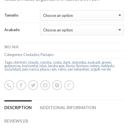
Tamaño
Acabado
SKU:
N/A
Categories:
Ciudades
,
Paisajes
Tags:
chirimiri
,
clouds
,
concha
,
costa
,
dark
,
donostia
,
euskadi
,
green
,
guipuzcoa
,
horizontal
,
islas
,
landscape
,
lluvia
,
lluvioso
,
nubes
,
nublado
,
oscuridad
,
pais vasco
,
playa
,
rain
,
rainy
,
san sebastian
,
urgull
,
verde
DESCRIPTION
ADDITIONAL INFORMATION
REVIEWS (0)