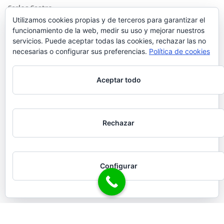
Carlos Castro
Málaga
Utilizamos cookies propias y de terceros para garantizar el
funcionamiento de la web, medir su uso y mejorar nuestros
Mobile: +34652837198
servicios. Puede aceptar todas las cookies, rechazar las no
Email:
hola@carloscastrofotografo.com
necesarias o configurar sus preferencias.
Política de cookies
Aceptar todo
Fotógrafo de Hoteles
Fotógrafo de Restaurantes
Rechazar
Fotógrafo de Comida
Configurar
Fotógrafo de Eventos
Fotógrafo de Inmobiliaria