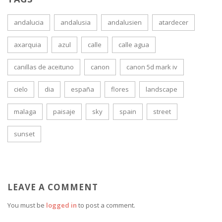
andalucia
andalusia
andalusien
atardecer
axarquia
azul
calle
calle agua
canillas de aceituno
canon
canon 5d mark iv
cielo
dia
españa
flores
landscape
malaga
paisaje
sky
spain
street
sunset
LEAVE A COMMENT
You must be
logged in
to post a comment.