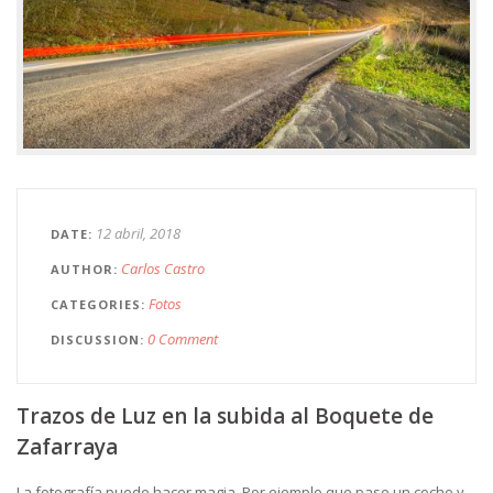
12 abril, 2018
DATE
Carlos Castro
AUTHOR
Fotos
CATEGORIES
0 Comment
DISCUSSION
Trazos de Luz en la subida al Boquete de
Zafarraya
La fotografía puede hacer magia. Por ejemplo que pase un coche y