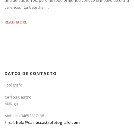
una de sus torres, pero no todo el mundo conoce el motivo de dicha
carencia. La Catedral …
READ MORE
DATOS DE CONTACTO
Fotógrafo
Carlos Castro
Málaga
Mobile: +34652837198
Email:
hola@carloscastrofotografo.com