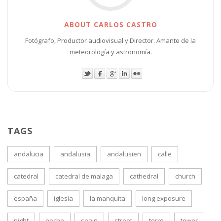
ABOUT CARLOS CASTRO
Fotógrafo, Productor audiovisual y Director. Amante de la
meteorología y astronomía.
TAGS
andalucia
andalusia
andalusien
calle
catedral
catedral de malaga
cathedral
church
españa
iglesia
la manquita
long exposure
night
noche
spain
street
torre
tower