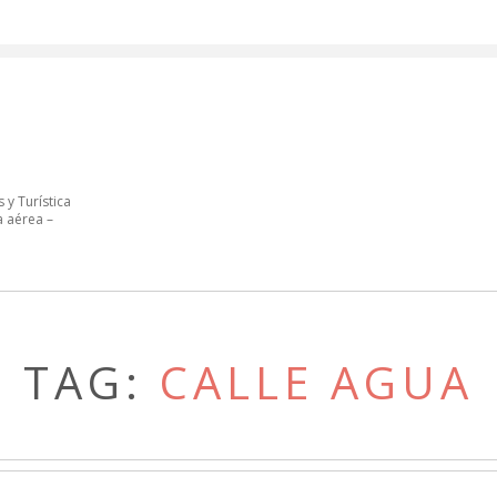
 y Turística
a aérea –
TAG:
CALLE AGUA