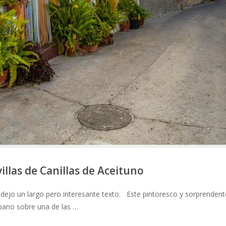
illas de Canillas de Aceituno
s dejo un largo pero interesante texto. Este pintoresco y sorprendent
bano sobre una de las …