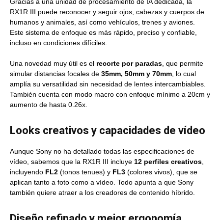
Gracias a una unidad de procesamiento de IA dedicada, la
RX1R III puede reconocer y seguir ojos, cabezas y cuerpos de
humanos y animales, así como vehículos, trenes y aviones.
Este sistema de enfoque es más rápido, preciso y confiable,
incluso en condiciones difíciles.
Una novedad muy útil es el
recorte por paradas
, que permite
simular distancias focales de
35mm, 50mm y 70mm
, lo cual
amplía su versatilidad sin necesidad de lentes intercambiables.
También cuenta con modo macro con enfoque mínimo a 20cm y
aumento de hasta 0.26x.
Looks creativos y capacidades de vídeo
Aunque Sony no ha detallado todas las especificaciones de
vídeo, sabemos que la RX1R III incluye
12 perfiles creativos
,
incluyendo
FL2
(tonos tenues) y
FL3
(colores vivos), que se
aplican tanto a foto como a vídeo. Todo apunta a que Sony
también quiere atraer a los creadores de contenido híbrido.
Diseño refinado y mejor ergonomía