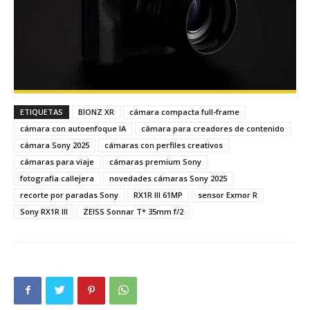
ETIQUETAS
BIONZ XR
cámara compacta full-frame
cámara con autoenfoque IA
cámara para creadores de contenido
cámara Sony 2025
cámaras con perfiles creativos
cámaras para viaje
cámaras premium Sony
fotografía callejera
novedades cámaras Sony 2025
recorte por paradas Sony
RX1R III 61MP
sensor Exmor R
Sony RX1R III
ZEISS Sonnar T* 35mm f/2