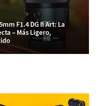
mm F1.4 DG II Art: La
cta – Más Ligero,
tido