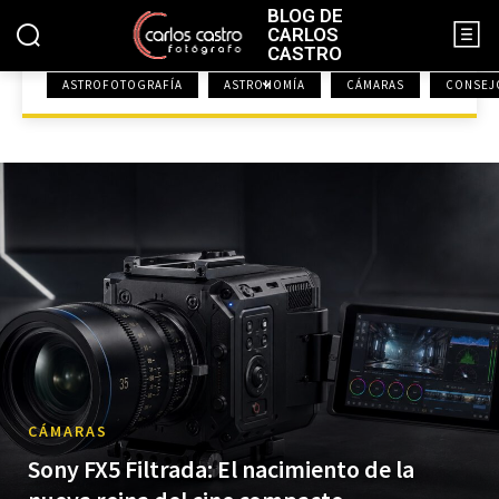
BLOG DE
CARLOS
CASTRO
ASTROFOTOGRAFÍA
ASTRONOMÍA
CÁMARAS
CONSEJO
INICIO
EQUIPO AUDIOVISUAL
CÁMARAS
Sony FX5 Filtrada: El nacimiento de la