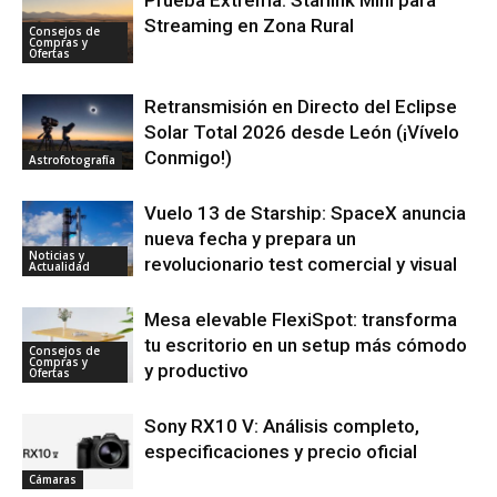
Streaming en Zona Rural
Consejos de
Compras y
Ofertas
Retransmisión en Directo del Eclipse
Solar Total 2026 desde León (¡Vívelo
Conmigo!)
Astrofotografía
Vuelo 13 de Starship: SpaceX anuncia
nueva fecha y prepara un
Noticias y
revolucionario test comercial y visual
Actualidad
Mesa elevable FlexiSpot: transforma
tu escritorio en un setup más cómodo
Consejos de
Compras y
y productivo
Ofertas
Sony RX10 V: Análisis completo,
especificaciones y precio oficial
Cámaras