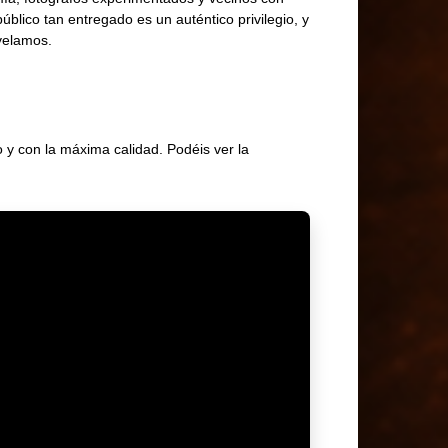
blico tan entregado es un auténtico privilegio, y
svelamos.
 y con la máxima calidad. Podéis ver la