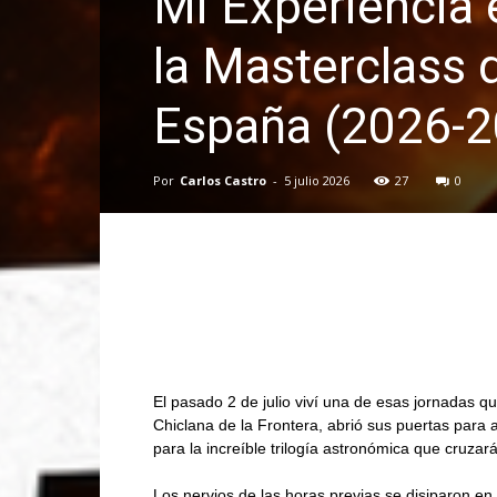
Mi Experiencia
la Masterclass d
España (2026-2
Por
Carlos Castro
-
5 julio 2026
27
0
El pasado 2 de julio viví una de esas jornadas q
Chiclana de la Frontera, abrió sus puertas para
para la increíble trilogía astronómica que cruza
Los nervios de las horas previas se disiparon en