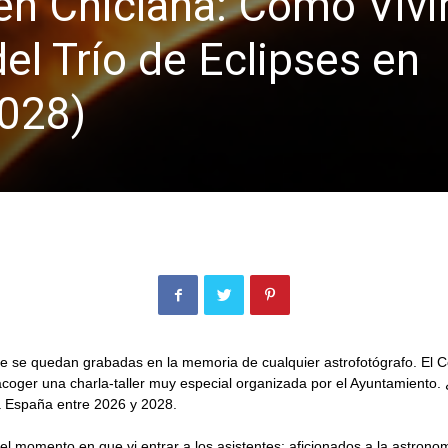
 en Chiclana: Cómo Viv
el Trío de Eclipses en
028)
ue se quedan grabadas en la memoria de cualquier astrofotógrafo. El Cen
 acoger una charla-taller muy especial organizada por el Ayuntamiento.
rá España entre 2026 y 2028.
 el momento en que vi entrar a los asistentes: aficionados a la astron