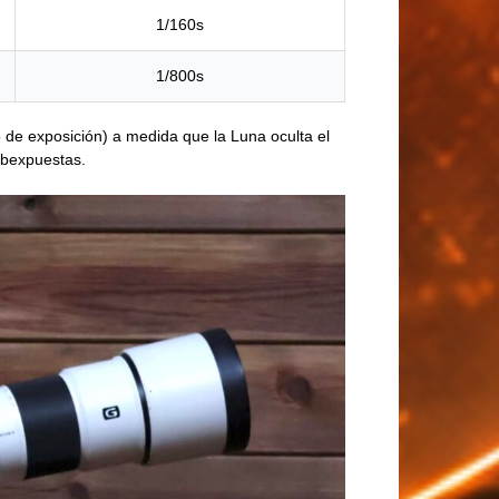
1/160s
1/800s
 de exposición) a medida que la Luna oculta el
ubexpuestas.