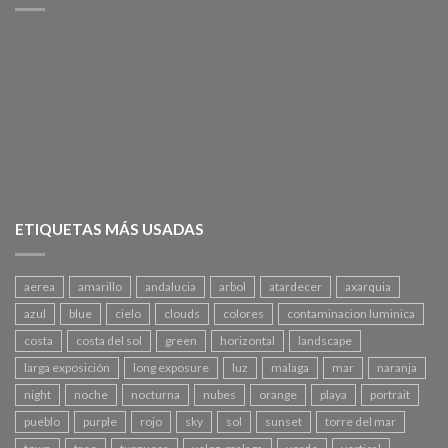
ETIQUETAS MÁS USADAS
aerea
amarillo
andalucia
arbol
atardecer
axarquia
azul
blue
cielo
clouds
colores
contaminacion luminica
costa
costa del sol
green
horizontal
landscape
larga exposición
long exposure
luz
malaga
mar
naranja
night
noche
nocturna
nubes
orange
playa
portrait
pueblo
purple
rojo
sky
sol
sunset
torre del mar