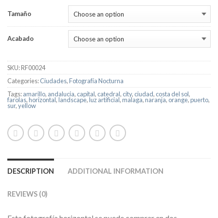
Tamaño
Acabado
SKU:
RF00024
Categories:
Ciudades
,
Fotografía Nocturna
Tags:
amarillo
,
andalucia
,
capital
,
catedral
,
city
,
ciudad
,
costa del sol
,
farolas
,
horizontal
,
landscape
,
luz artificial
,
malaga
,
naranja
,
orange
,
puerto
,
sur
,
yellow
DESCRIPTION
ADDITIONAL INFORMATION
REVIEWS (0)
Esta fotografía horizontal se puede comprar en dos