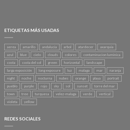
ETIQUETAS MÁS USADAS
aerea
amarillo
andalucia
arbol
atardecer
axarquia
azul
blue
cielo
clouds
colores
contaminacion luminica
costa
costa del sol
green
horizontal
landscape
larga exposición
long exposure
luz
malaga
mar
naranja
night
noche
nocturna
nubes
orange
playa
portrait
pueblo
purple
rojo
sky
sol
sunset
torre del mar
town
tree
turquesa
velez-malaga
verde
vertical
violeta
yellow
REDES SOCIALES