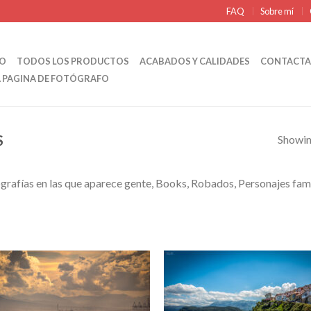
FAQ
Sobre mí
IO
TODOS LOS PRODUCTOS
ACABADOS Y CALIDADES
CONTACTA
A PAGINA DE FOTÓGRAFO
S
Showing
grafías en las que aparece gente, Books, Robados, Personajes fa