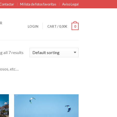
Contactar
Mi lista de fotos favoritas
Aviso Legal
R
LOGIN
CART
/
0,00
€
0
 all 7 results
mosos, etc…