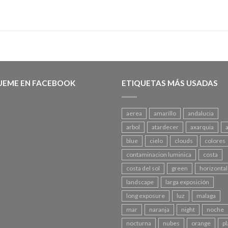
UEME EN FACEBOOK
ETIQUETAS MÁS USADAS
aerea
amarillo
andalucia
arbol
atardecer
axarquia
blue
cielo
clouds
colores
contaminacion luminica
costa
costa del sol
green
horizontal
landscape
larga exposición
long exposure
luz
malaga
mar
naranja
night
noche
nocturna
nubes
orange
pl