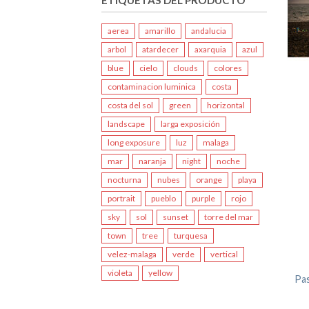
aerea
amarillo
andalucia
arbol
atardecer
axarquia
azul
blue
cielo
clouds
colores
contaminacion luminica
costa
costa del sol
green
horizontal
landscape
larga exposición
long exposure
luz
malaga
mar
naranja
night
noche
nocturna
nubes
orange
playa
portrait
pueblo
purple
rojo
sky
sol
sunset
torre del mar
town
tree
turquesa
velez-malaga
verde
vertical
violeta
yellow
Pas