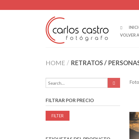
INIC
VOLVER 
HOME
/
RETRATOS / PERSONA
Foto
FILTRAR POR PRECIO
Min
Max
FILTER
price
price
ETIQUETAS DEL PRODUCTO