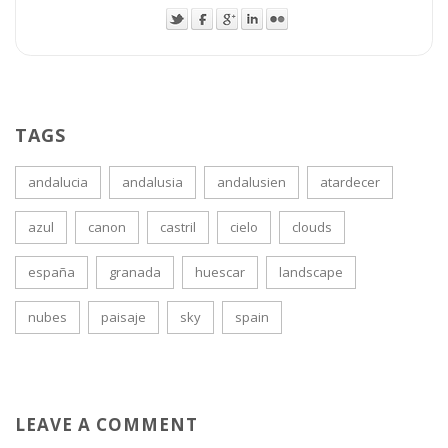
TAGS
andalucia
andalusia
andalusien
atardecer
azul
canon
castril
cielo
clouds
españa
granada
huescar
landscape
nubes
paisaje
sky
spain
LEAVE A COMMENT