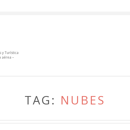
 y Turística
a aérea –
TAG:
NUBES