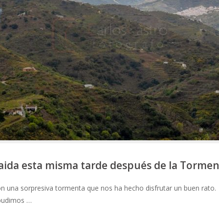
baida esta misma tarde después de la Torme
 una sorpresiva tormenta que nos ha hecho disfrutar un buen rato
 pudimos …