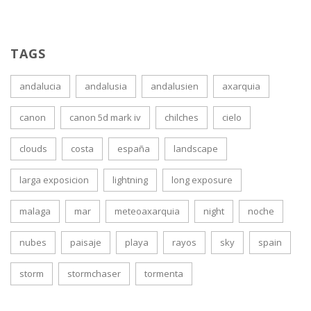
TAGS
andalucia
andalusia
andalusien
axarquia
canon
canon 5d mark iv
chilches
cielo
clouds
costa
españa
landscape
larga exposicion
lightning
long exposure
malaga
mar
meteoaxarquia
night
noche
nubes
paisaje
playa
rayos
sky
spain
storm
stormchaser
tormenta