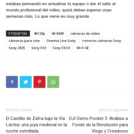
estabas pensando en actualizar tu equipo o dar el salto al
mundo profesional del vídeo, quizá debas esperar unas
semanas más. Lo que viene es muy grande.
ETIQUETAS
4K120p
6K RAW
cámaras de vídeo
cámaras para cine
Cinema Line Sony
rumores cámaras Sony
Sony 2025
Sony FX3
Sony FX3 II
Wi-Fi 6E
Artículo anterior
Artículo siguiente
El Castillo de Zafra bajo la Vía
DJI Osmo Pocket 3: Análisis a
Láctea: una joya medieval en la
Fondo de la Revolución para
noche estrellada
Vlogs y Creadores