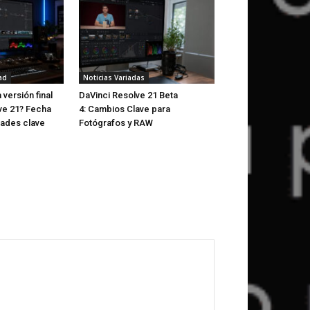
ad
Noticias Variadas
 versión final
DaVinci Resolve 21 Beta
ve 21? Fecha
4: Cambios Clave para
ades clave
Fotógrafos y RAW