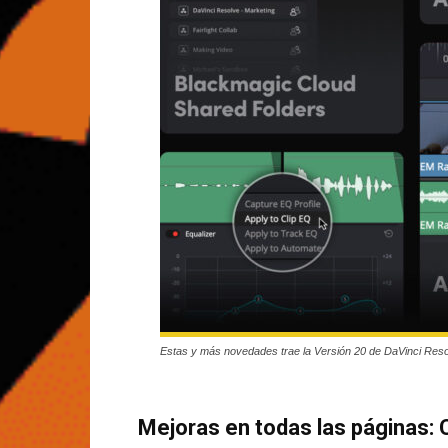
Estas y más novedades trae la Versión 20 de DaVinci Resol
Mejoras en todas las páginas: Co