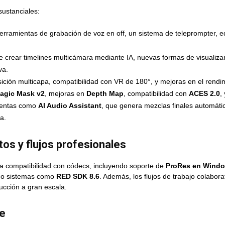
ustanciales:
erramientas de grabación de voz en off, un sistema de teleprompter, e
e crear timelines multicámara mediante IA, nuevas formas de visualizar
va.
ción multicapa, compatibilidad con VR de 180°, y mejoras en el rendi
agic Mask v2
, mejoras en
Depth Map
, compatibilidad con
ACES 2.0
,
mientas como
AI Audio Assistant
, que genera mezclas finales automát
a.
os y flujos profesionales
a compatibilidad con códecs, incluyendo soporte de
ProRes en Windo
o sistemas como
RED SDK 8.6
. Además, los flujos de trabajo colabora
ucción a gran escala.
le