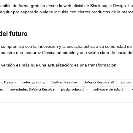
onible de forma gratuita desde la web oficial de Blackmagic Design. L
uirir por separado o viene incluida con ciertos productos de la marca. 
del futuro
compromiso con la innovación y la escucha activa a su comunidad de 
estra una madurez técnica admirable y una visión clara de hacia dó
ta versión es más que una actualización: es una transformación.
ic Design
color grading
DaVinci Resolve
DaVinci Resolve 20
edición
deo
novedades DaVinci Resolve
postproducción
software de edición