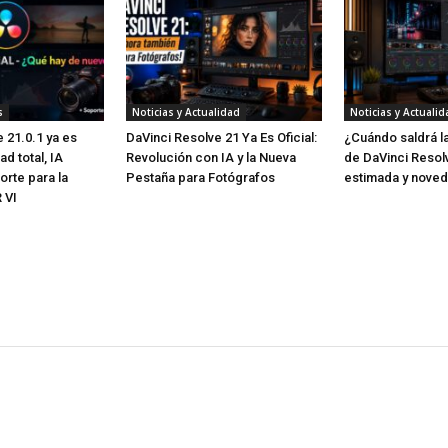
s
Noticias y Actualidad
Noticias y Actualid
 21.0.1 ya es
DaVinci Resolve 21 Ya Es Oficial:
¿Cuándo saldrá la
dad total, IA
Revolución con IA y la Nueva
de DaVinci Resol
orte para la
Pestaña para Fotógrafos
estimada y noved
 VI