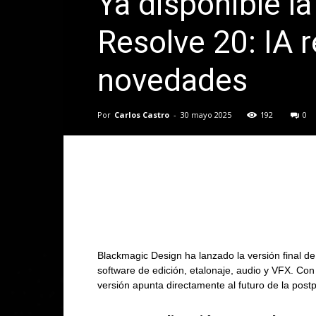
Ya disponible la
Resolve 20: IA 
novedades
Por
Carlos Castro
-
30 mayo 2025
192
0
Blackmagic Design ha lanzado la versión final d
software de edición, etalonaje, audio y VFX. Con
versión apunta directamente al futuro de la post