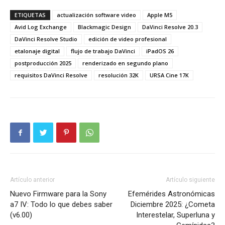
ETIQUETAS
actualización software video
Apple M5
Avid Log Exchange
Blackmagic Design
DaVinci Resolve 20.3
DaVinci Resolve Studio
edición de video profesional
etalonaje digital
flujo de trabajo DaVinci
iPadOS 26
postproducción 2025
renderizado en segundo plano
requisitos DaVinci Resolve
resolución 32K
URSA Cine 17K
Artículo anterior
Artículo siguiente
Nuevo Firmware para la Sony
Efemérides Astronómicas
a7 IV: Todo lo que debes saber
Diciembre 2025: ¿Cometa
(v6.00)
Interestelar, Superluna y