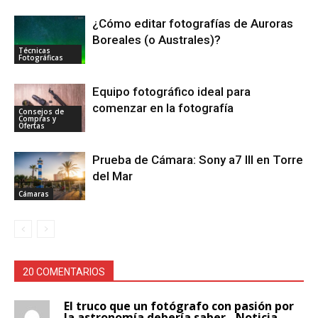
¿Cómo editar fotografías de Auroras
Boreales (o Australes)?
Técnicas
Fotográficas
Equipo fotográfico ideal para
comenzar en la fotografía
Consejos de
Compras y
Ofertas
Prueba de Cámara: Sony a7 III en Torre
del Mar
Cámaras
20 COMENTARIOS
El truco que un fotógrafo con pasión por
la astronomía debería saber - Noticia