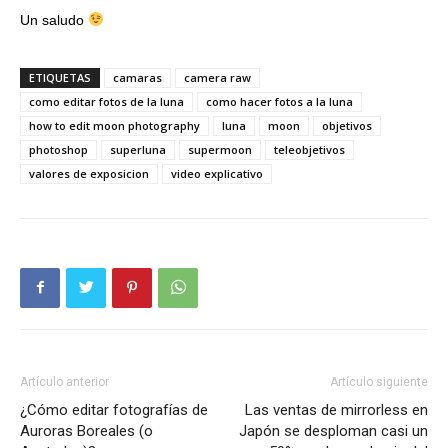
Un saludo
ETIQUETAS
camaras
camera raw
como editar fotos de la luna
como hacer fotos a la luna
how to edit moon photography
luna
moon
objetivos
photoshop
superluna
supermoon
teleobjetivos
valores de exposicion
video explicativo
Artículo anterior
Artículo siguiente
¿Cómo editar fotografías de
Las ventas de mirrorless en
Auroras Boreales (o
Japón se desploman casi un