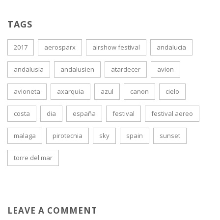
TAGS
2017
aerosparx
airshow festival
andalucia
andalusia
andalusien
atardecer
avion
avioneta
axarquia
azul
canon
cielo
costa
dia
españa
festival
festival aereo
malaga
pirotecnia
sky
spain
sunset
torre del mar
LEAVE A COMMENT