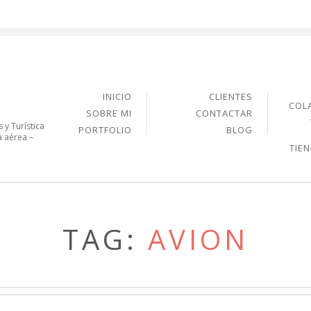
INICIO
CLIENTES
COL
SOBRE MI
CONTACTAR
 y Turística
PORTFOLIO
BLOG
a aérea –
TIE
TAG:
AVION