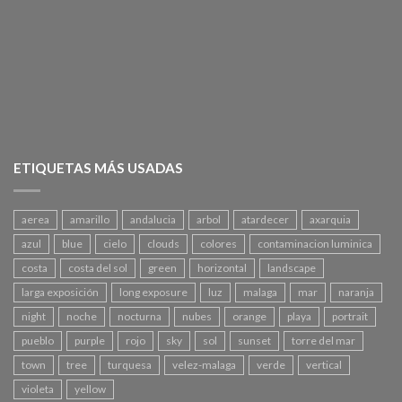
ETIQUETAS MÁS USADAS
aerea
amarillo
andalucia
arbol
atardecer
axarquia
azul
blue
cielo
clouds
colores
contaminacion luminica
costa
costa del sol
green
horizontal
landscape
larga exposición
long exposure
luz
malaga
mar
naranja
night
noche
nocturna
nubes
orange
playa
portrait
pueblo
purple
rojo
sky
sol
sunset
torre del mar
town
tree
turquesa
velez-malaga
verde
vertical
violeta
yellow