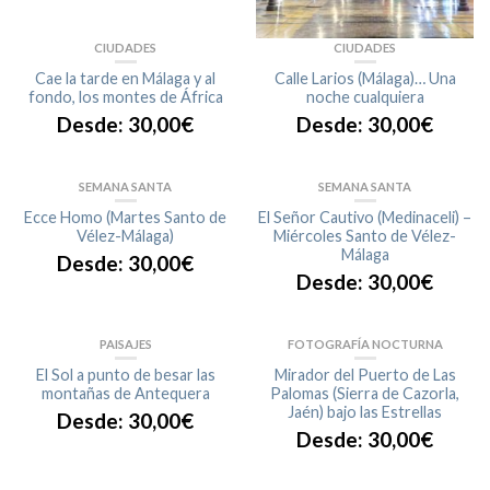
CIUDADES
CIUDADES
Cae la tarde en Málaga y al
Calle Larios (Málaga)… Una
fondo, los montes de África
noche cualquiera
Desde:
30,00
€
Desde:
30,00
€
SEMANA SANTA
SEMANA SANTA
Ecce Homo (Martes Santo de
El Señor Cautivo (Medinaceli) –
Vélez-Málaga)
Miércoles Santo de Vélez-
Málaga
Desde:
30,00
€
Desde:
30,00
€
PAISAJES
FOTOGRAFÍA NOCTURNA
El Sol a punto de besar las
Mirador del Puerto de Las
montañas de Antequera
Palomas (Sierra de Cazorla,
Jaén) bajo las Estrellas
Desde:
30,00
€
Desde:
30,00
€