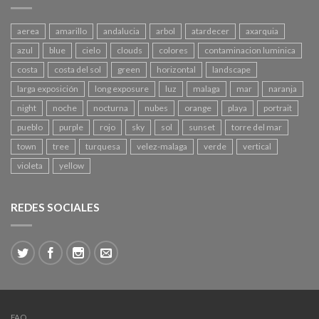
aerea
amarillo
andalucia
arbol
atardecer
axarquia
azul
blue
cielo
clouds
colores
contaminacion luminica
costa
costa del sol
green
horizontal
landscape
larga exposición
long exposure
luz
malaga
mar
naranja
night
noche
nocturna
nubes
orange
playa
portrait
pueblo
purple
rojo
sky
sol
sunset
torre del mar
town
tree
turquesa
velez-malaga
verde
vertical
violeta
yellow
REDES SOCIALES
FAQ