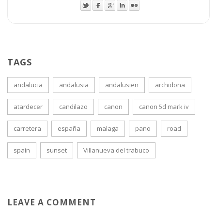
TAGS
andalucia
andalusia
andalusien
archidona
atardecer
candilazo
canon
canon 5d mark iv
carretera
españa
malaga
pano
road
spain
sunset
Villanueva del trabuco
LEAVE A COMMENT