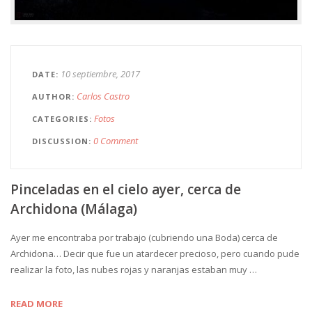
10 septiembre, 2017
DATE
Carlos Castro
AUTHOR
Fotos
CATEGORIES
0 Comment
DISCUSSION
Pinceladas en el cielo ayer, cerca de
Archidona (Málaga)
Ayer me encontraba por trabajo (cubriendo una Boda) cerca de
Archidona… Decir que fue un atardecer precioso, pero cuando pude
realizar la foto, las nubes rojas y naranjas estaban muy …
READ MORE