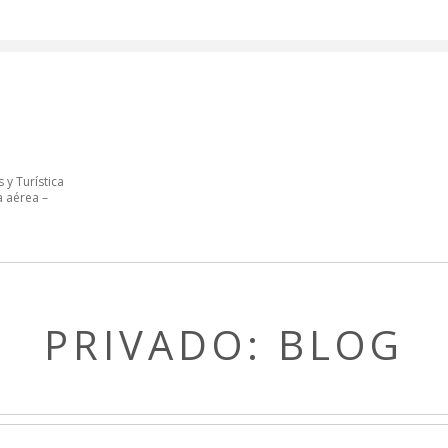
 y Turística
a aérea –
PRIVADO: BLOG