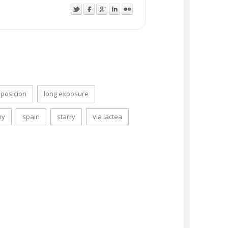
xposicion
long exposure
ny
spain
starry
via lactea