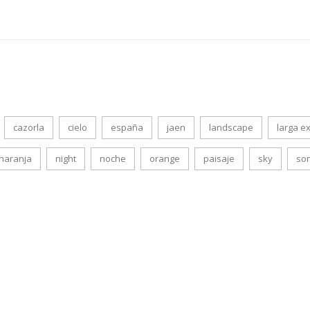
cazorla
cielo
españa
jaen
landscape
larga e
naranja
night
noche
orange
paisaje
sky
so