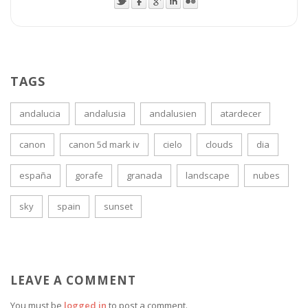
TAGS
andalucia
andalusia
andalusien
atardecer
canon
canon 5d mark iv
cielo
clouds
dia
españa
gorafe
granada
landscape
nubes
sky
spain
sunset
LEAVE A COMMENT
You must be
logged in
to post a comment.