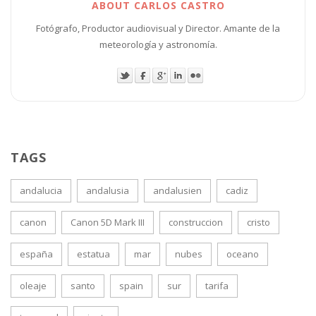
ABOUT CARLOS CASTRO
Fotógrafo, Productor audiovisual y Director. Amante de la
meteorología y astronomía.
TAGS
andalucia
andalusia
andalusien
cadiz
canon
Canon 5D Mark III
construccion
cristo
españa
estatua
mar
nubes
oceano
oleaje
santo
spain
sur
tarifa