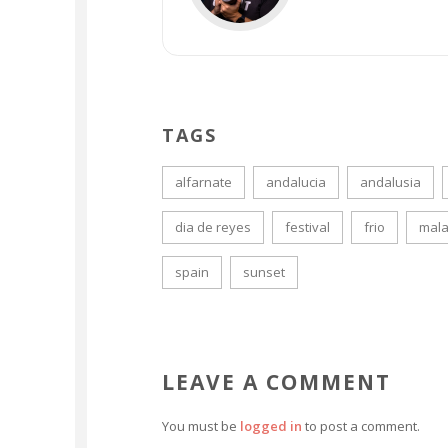
TAGS
alfarnate
andalucia
andalusia
dia de reyes
festival
frio
mal
spain
sunset
LEAVE A COMMENT
You must be
logged in
to post a comment.