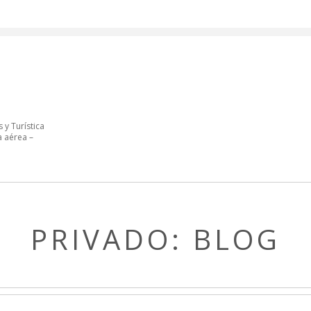
 y Turística
a aérea –
PRIVADO: BLOG