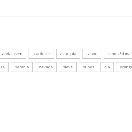
andalusien
atardecer
axarquia
canon
canon 5d mar
aga
naranja
nevada
nieve
nubes
ola
orang