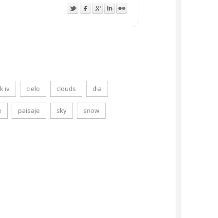
k iv
cielo
clouds
dia
e
paisaje
sky
snow